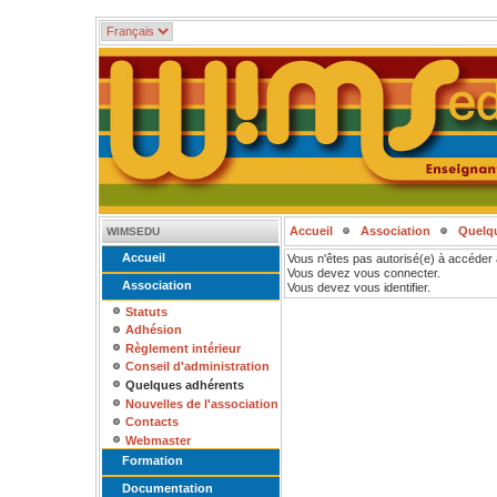
Accueil
Association
Quelq
WIMSEDU
Accueil
Vous n'êtes pas autorisé(e) à accéder 
Vous devez vous connecter.
Association
Vous devez vous identifier.
Statuts
Adhésion
Règlement intérieur
Conseil d'administration
Quelques adhérents
Nouvelles de l'association
Contacts
Webmaster
Formation
Documentation