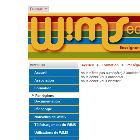
Accueil
Formation
Par rég
WIMSEDU
Accueil
Vous n'êtes pas autorisé(e) à accéder 
Vous devez vous connecter.
Association
Vous devez vous identifier.
Formation
Par régions
Documentation
Pédagogie
Nouvelles de WIMS
Téléchargement de WIMS
Utilisations de WIMS