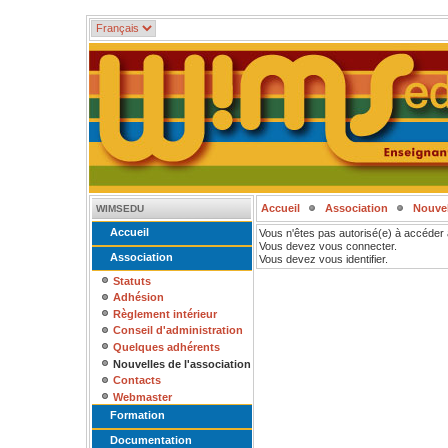
Accueil
Association
Nouvel
WIMSEDU
Accueil
Vous n'êtes pas autorisé(e) à accéder 
Vous devez vous connecter.
Association
Vous devez vous identifier.
Statuts
Adhésion
Règlement intérieur
Conseil d'administration
Quelques adhérents
Nouvelles de l'association
Contacts
Webmaster
Formation
Documentation