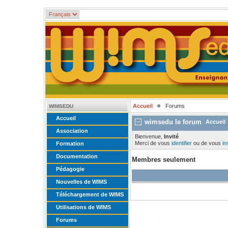
Accueil
Forums
WIMSEDU
Accueil
wimsedu le forum
Accueil
Association
Bienvenue,
Invité
Merci de vous
identifier
ou de vous
in
Formation
Documentation
Membres seulement
Pédagogie
Nouvelles de WIMS
Téléchargement de WIMS
Utilisations de WIMS
Forums