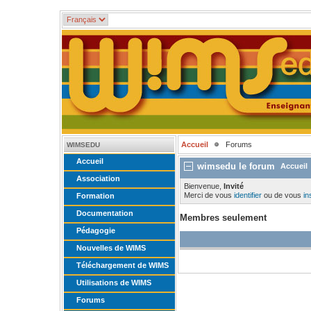
Accueil
Forums
WIMSEDU
Accueil
wimsedu le forum
Accueil
Association
Bienvenue,
Invité
Merci de vous
identifier
ou de vous
in
Formation
Documentation
Membres seulement
Pédagogie
Nouvelles de WIMS
Téléchargement de WIMS
Utilisations de WIMS
Forums