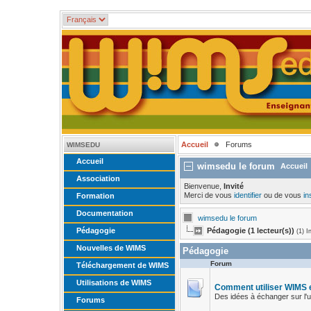
Accueil
Forums
WIMSEDU
Accueil
wimsedu le forum
Accueil
Association
Bienvenue,
Invité
Merci de vous
identifier
ou de vous
in
Formation
Documentation
wimsedu le forum
Pédagogie
Pédagogie (1 lecteur(s))
(1) I
Nouvelles de WIMS
Pédagogie
Forum
Téléchargement de WIMS
Utilisations de WIMS
Comment utiliser WIMS 
Des idées à échanger sur l'u
Forums