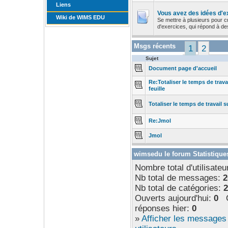
Liens
Vous avez des idées d'e
Wiki de WIMS EDU
Se mettre à plusieurs pour 
d'exercices, qui répond à des
Msgs récents
1
2
Sujet
Document page d'accueil
Re:Totaliser le temps de trava
feuille
Totaliser le temps de travail s
Re:Jmol
Jmol
wimsedu le forum Statistique
Nombre total d'utilisateu
Nb total de messages:
2
Nb total de catégories:
2
Ouverts aujourd'hui:
0
Ou
réponses hier:
0
»
Afficher les messages