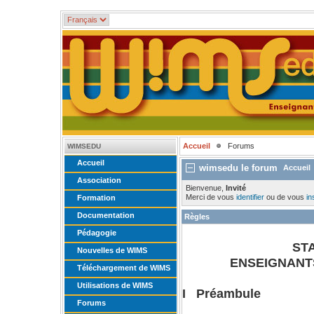
Accueil
Forums
WIMSEDU
Accueil
wimsedu le forum
Accueil
Association
Bienvenue,
Invité
Merci de vous
identifier
ou de vous
in
Formation
Documentation
Règles
Pédagogie
ST
Nouvelles de WIMS
ENSEIGNANTS
Téléchargement de WIMS
Utilisations de WIMS
I Préambule
Forums