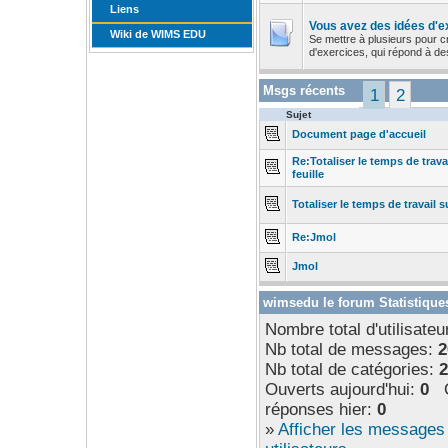
Liens
Vous avez des idées d'e
Wiki de WIMS EDU
Se mettre à plusieurs pour 
d'exercices, qui répond à des
Msgs récents
1
2
Sujet
Document page d'accueil
Re:Totaliser le temps de trava
feuille
Totaliser le temps de travail s
Re:Jmol
Jmol
wimsedu le forum Statistique
Nombre total d'utilisateu
Nb total de messages:
2
Nb total de catégories:
2
Ouverts aujourd'hui:
0
Ou
réponses hier:
0
»
Afficher les messages