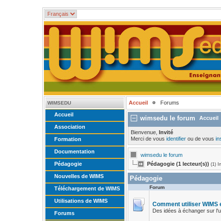
Accueil
Forums
WIMSEDU
Accueil
wimsedu le forum
Accueil
Association
Bienvenue,
Invité
Merci de vous
identifier
ou de vous
in
Formation
Documentation
wimsedu le forum
Pédagogie
Pédagogie (1 lecteur(s))
(1) I
Nouvelles de WIMS
Pédagogie
Forum
Téléchargement de WIMS
Utilisations de WIMS
Comment utiliser WIMS 
Des idées à échanger sur l'u
Forums