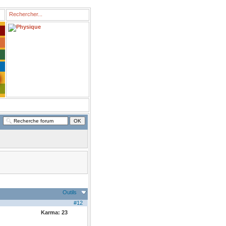
Outils
#12
Karma:
23