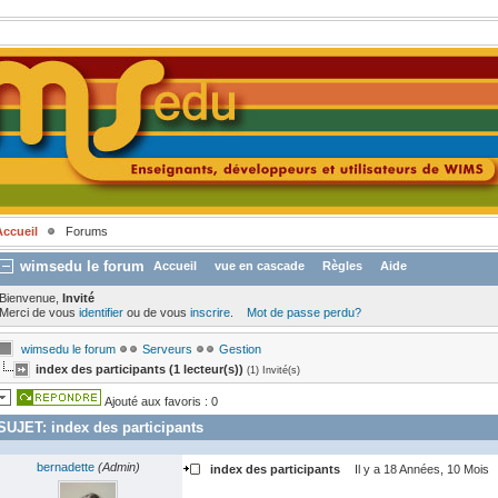
Accueil
Forums
wimsedu le forum
Accueil
vue en cascade
Règles
Aide
Bienvenue,
Invité
Merci de vous
identifier
ou de vous
inscrire
.
Mot de passe perdu?
wimsedu le forum
Serveurs
Gestion
index des participants (1 lecteur(s))
(1) Invité(s)
Ajouté aux favoris : 0
SUJET:
index des participants
bernadette
(Admin)
index des participants
Il y a 18 Années, 10 Mois