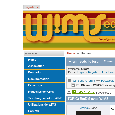
Home
Forums
WIMSEDU
Home
wimsedu le forum
Forum
Association
Welcome,
Guest
Please
Login
or
Register
.
Lost Pas
Formation
Documentation
wimsedu le forum
Pédagogie
Pédagogie
Re:DM avec WIMS (1 viewin
Nouvelles de WIMS
Favoured: 0
Téléchargement de WIMS
TOPIC:
Re:DM avec WIMS
Utilisations de WIMS
virginie
(User)
Forums