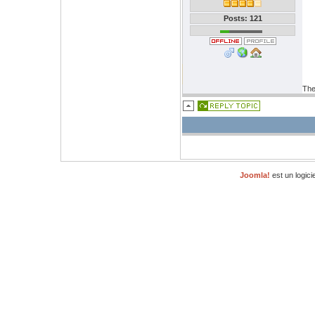
Posts: 121
The
Joomla!
est un logici