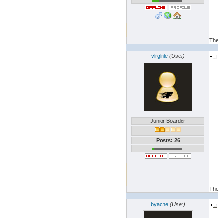
The
virginie
(User)
Junior Boarder
Posts: 26
The
byache
(User)