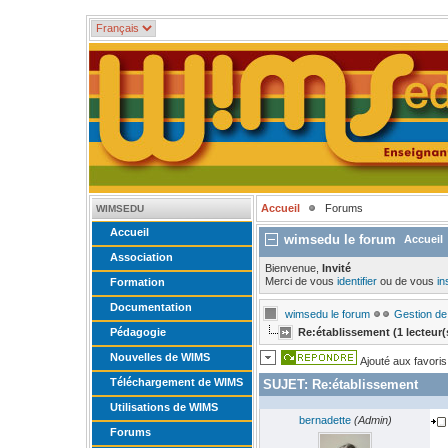
Accueil
Forums
WIMSEDU
Accueil
wimsedu le forum
Accueil
Association
Bienvenue,
Invité
Merci de vous
identifier
ou de vous
in
Formation
Documentation
wimsedu le forum
Gestion de 
Pédagogie
Re:établissement (1 lecteur(
Nouvelles de WIMS
Ajouté aux favoris
Téléchargement de WIMS
SUJET:
Re:établissement
Utilisations de WIMS
bernadette
(Admin)
Forums