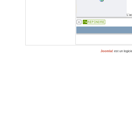
L'a
Joomla!
est un logici