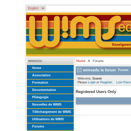
Home
Forums
WIMSEDU
Home
wimsedu le forum
Forum
Association
Welcome,
Guest
Please
Login
or
Register
.
Lost Pas
Formation
Documentation
Registered Users Only
Pédagogie
Nouvelles de WIMS
Téléchargement de WIMS
Utilisations de WIMS
Forums