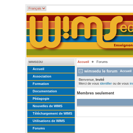
Accueil
Forums
WIMSEDU
Accueil
wimsedu le forum
Accueil
Association
Bienvenue,
Invité
Merci de vous
identifier
ou de vous
in
Formation
Documentation
Membres seulement
Pédagogie
Nouvelles de WIMS
Téléchargement de WIMS
Utilisations de WIMS
Forums