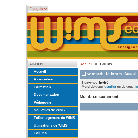
Accueil
Forums
WIMSEDU
Accueil
wimsedu le forum
Accueil
Association
Bienvenue,
Invité
Merci de vous
identifier
ou de vous
in
Formation
Documentation
Membres seulement
Pédagogie
Nouvelles de WIMS
Téléchargement de WIMS
Utilisations de WIMS
Forums