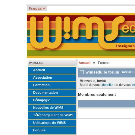
Accueil
Forums
WIMSEDU
Accueil
wimsedu le forum
Accueil
Association
Bienvenue,
Invité
Merci de vous
identifier
ou de vous
in
Formation
Documentation
Membres seulement
Pédagogie
Nouvelles de WIMS
Téléchargement de WIMS
Utilisations de WIMS
Forums