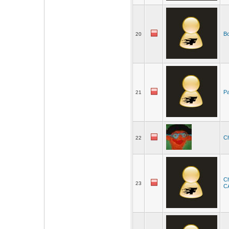
B
20
P
21
Ch
22
Ch
23
C