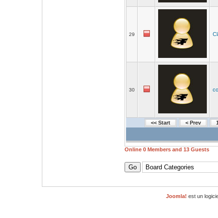
C
29
co
30
<< Start
< Prev
Online
0
Members and
13
Guests
Joomla!
est un logici