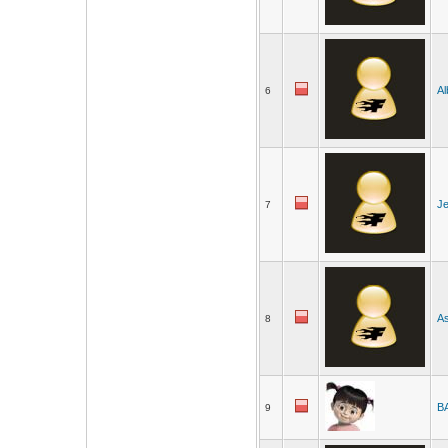
Al
6
Je
7
As
8
B
9