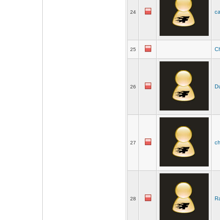
c
24
C
25
Du
26
ch
27
Ra
28