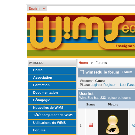
Home
Forums
WIMSEDU
Home
wimsedu le forum
Forum
Association
Welcome,
Guest
Please
Login
or
Register
.
Lost Pas
Formation
Documentation
Userlist
WimsEdu has
233
registered users
Pédagogie
Status
Picture
Nouvelles de WIMS
Téléchargement de WIMS
Utilisations de WIMS
A
1
Forums