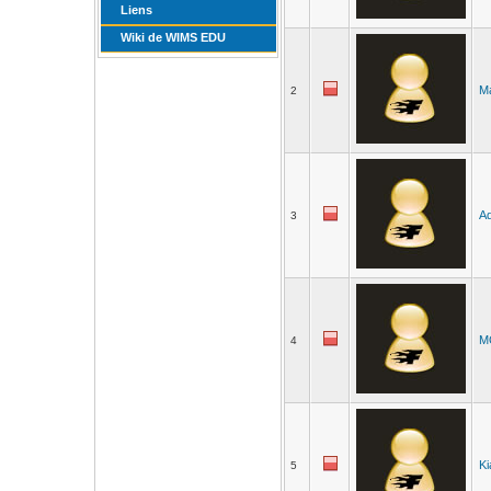
Liens
Wiki de WIMS EDU
M
2
Ad
3
M
4
Ki
5