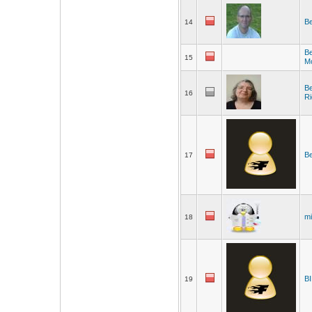
Be
14
Be
15
M
Be
16
Ri
Be
17
m
18
B
19