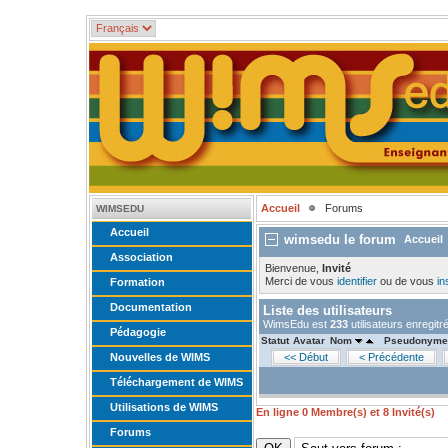
Accueil
Forums
WIMSEDU
Accueil
wimsedu le forum
Accueil
Association
Bienvenue,
Invité
Merci de vous
identifier
ou de vous
in
Formation
Documentation
Liste des utilisateurs
WimsEdu est
233
utilisateurs enregitr
Pédagogie
Statut
Avatar
Nom
Pseudonym
Nouvelles de WIMS
<< Début
< Précédente
Téléchargement de WIMS
Utilisations de WIMS
En ligne
0
Membre(s) et
8
Invité(s)
Forums