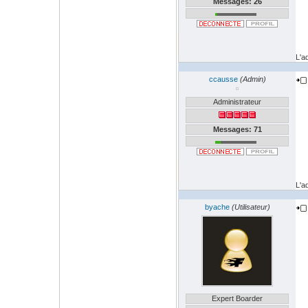
Messages: 26
L'a
ccausse
(Admin)
Administrateur
Messages: 71
L'a
byache
(Utilisateur)
Expert Boarder