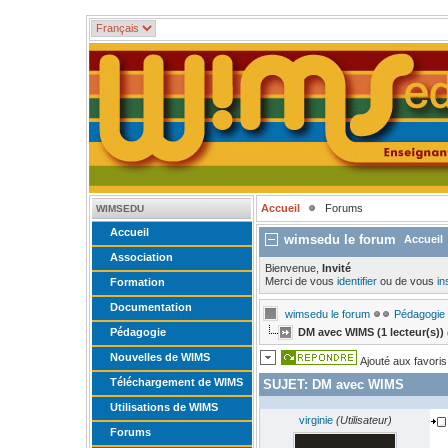
Accueil
Forums
WIMSEDU
Accueil
wimsedu le forum
Accueil
Association
Bienvenue,
Invité
Merci de vous
identifier
ou de vous
in
Formation
Documentation
wimsedu le forum
Pédagogie
Pédagogie
DM avec WIMS (1 lecteur(s))
Nouvelles de WIMS
Ajouté aux favoris
Téléchargement de WIMS
SUJET:
DM avec WIMS
Utilisations de WIMS
virginie
(Utilisateur)
Forums