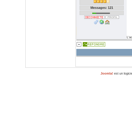
Messages: 121
L'a
Joomla!
est un logici