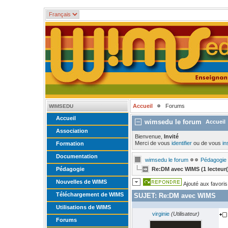
Accueil
Forums
WIMSEDU
Accueil
wimsedu le forum
Accueil
Association
Bienvenue,
Invité
Merci de vous
identifier
ou de vous
in
Formation
Documentation
wimsedu le forum
Pédagogie
Pédagogie
Re:DM avec WIMS (1 lecteur
Nouvelles de WIMS
Ajouté aux favoris
Téléchargement de WIMS
SUJET:
Re:DM avec WIMS
Utilisations de WIMS
virginie
(Utilisateur)
Forums