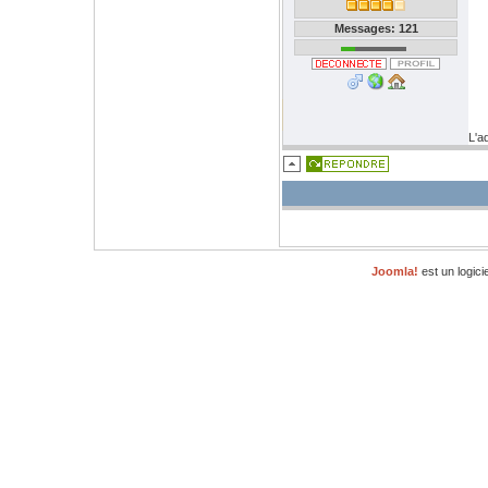
Messages: 121
L'a
Joomla!
est un logici