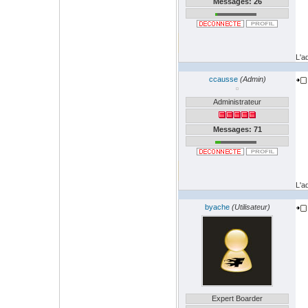
Messages: 26
L'a
ccausse
(Admin)
Administrateur
Messages: 71
L'a
byache
(Utilisateur)
Expert Boarder